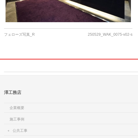
フェローズ写真_R
250529_WAK_0075-v02-s
澤工務店
企業概要
施工事例
公共工事