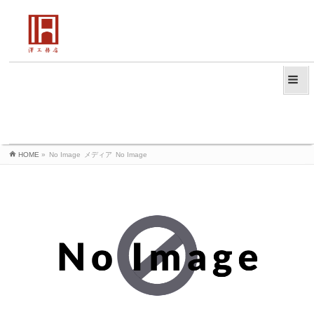
HOME
»
No Image
メディア
No Image